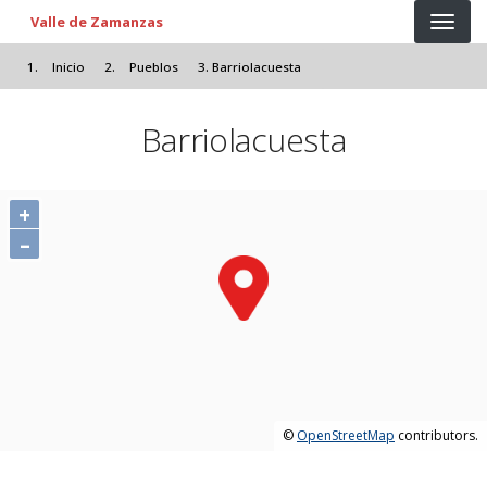
Pasar al contenido principal
Valle de Zamanzas
Inicio
Pueblos
Barriolacuesta
Barriolacuesta
+
–
©
OpenStreetMap
contributors.