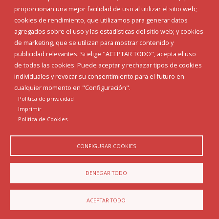
proporcionan una mejor facilidad de uso al utilizar el sitio web;
INICIAR SESIÓN
cookies de rendimiento, que utilizamos para generar datos
MAPA WEB
agregados sobre el uso y las estadísticas del sitio web; y cookies
de marketing, que se utilizan para mostrar contenido y
publicidad relevantes. Si elige "ACEPTAR TODO", acepta el uso
de todas las cookies. Puede aceptar y rechazar tipos de cookies
individuales y revocar su consentimiento para el futuro en
cualquier momento en "Configuración".
Política de privacidad
Imprimir
Politica de Cookies
CONFIGURAR COOKIES
Aviso Legal
Política de privacidad
Política de Cookies
DENEGAR TODO
Declaración de accesibilidad
ACEPTAR TODO
Diputación de Burgos