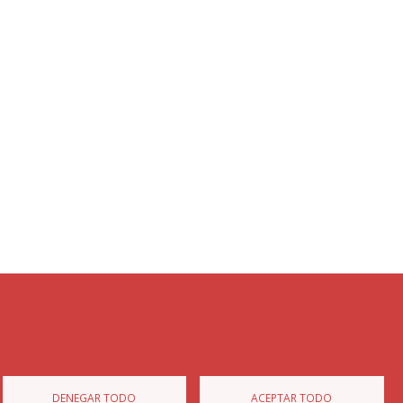
Diputación de Burgos
Mapa Web
Iniciar Sesión
DENEGAR TODO
ACEPTAR TODO