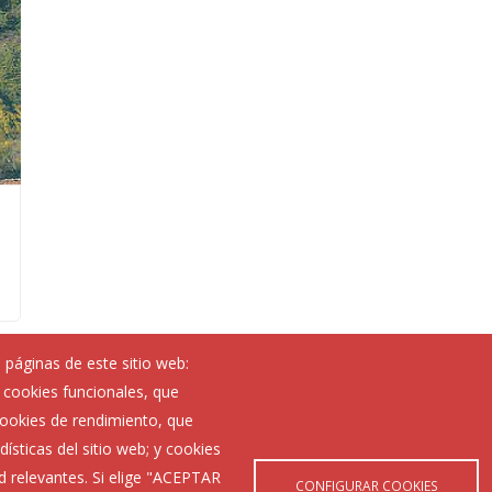
 páginas de este sitio web:
; cookies funcionales, que
Noticias
 cookies de rendimiento, que
Eventos
ísticas del sitio web; y cookies
Corporación Municipal
d relevantes. Si elige "ACEPTAR
Teléfonos de interés
CONFIGURAR COOKIES