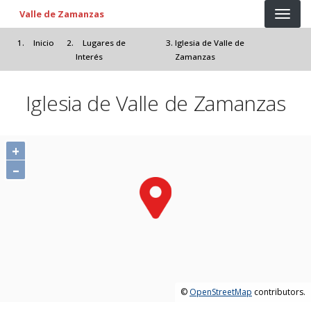
Pasar al contenido principal
Valle de Zamanzas
Inicio
Lugares de
Iglesia de Valle de
Interés
Zamanzas
Iglesia de Valle de Zamanzas
+
–
©
OpenStreetMap
contributors.