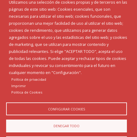
Eventos
Utilizamos una selección de cookies propias y de terceros en las
Corporación Municipal
páginas de este sitio web: Cookies esenciales, que son
Teléfonos de interés
necesarias para utilizar el sitio web; cookies funcionales, que
proporcionan una mejor facilidad de uso al utilizar el sitio web;
INICIAR SESIÓN
cookies de rendimiento, que utilizamos para generar datos
MAPA WEB
agregados sobre el uso y las estadísticas del sitio web; y cookies
de marketing, que se utilizan para mostrar contenido y
publicidad relevantes. Si elige "ACEPTAR TODO", acepta el uso
de todas las cookies. Puede aceptar y rechazar tipos de cookies
individuales y revocar su consentimiento para el futuro en
cualquier momento en "Configuración".
Política de privacidad
Imprimir
Politica de Cookies
CONFIGURAR COOKIES
Aviso Legal
Política de privacidad
Política de Cookies
DENEGAR TODO
Declaración de accesibilidad